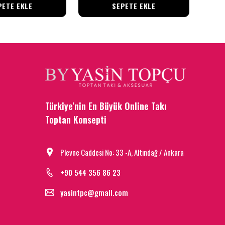
PETE EKLE
SEPETE EKLE
Türkiye'nin En Büyük Online Takı
Toptan Konsepti
Plevne Caddesi No: 33 -A, Altındağ / Ankara
+90 544 356 86 23
yasintpc@gmail.com