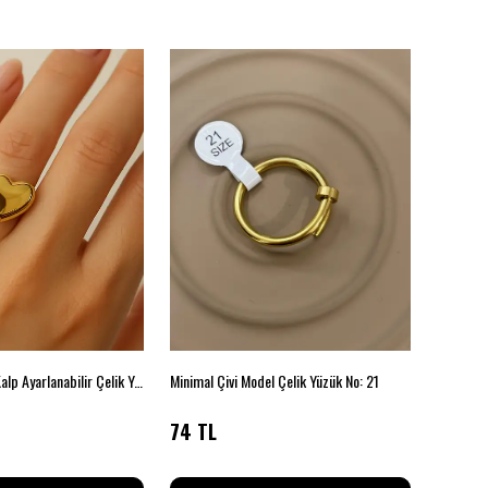
Gold Renkli Puf Kalp Ayarlanabilir Çelik Yüzük
Minimal Çivi Model Çelik Yüzük No: 21
Kalp Figü
74 TL
50 TL