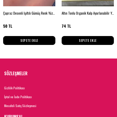
Çapraz Desenli Işıltılı Gümüş Renk Yüzük 17 beden
Altın Tonlu Organik Kalp Ayarlanabilir Yüzük
50 TL
74 TL
SEPETE EKLE
SEPETE EKLE
SÖZLEŞMELER
Gizlilik Politikası
İptal ve İade Politikası
Mesafeli Satış Sözleşmesi
KURUMSAL