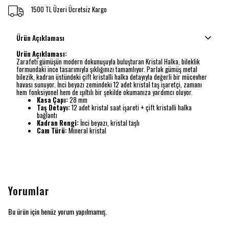
1500 TL Üzeri Ücretsiz Kargo
Ürün Açıklaması
Ürün Açıklaması:
Zarafeti gümüşün modern dokunuşuyla buluşturan Kristal Halka, bileklik
formundaki ince tasarımıyla şıklığınızı tamamlıyor. Parlak gümüş metal
bilezik, kadran üstündeki çift kristalli halka detayıyla değerli bir mücevher
havası sunuyor. İnci beyazı zemindeki 12 adet kristal taş işaretçi, zamanı
hem fonksiyonel hem de ışıltılı bir şekilde okumanıza yardımcı oluyor.
Kasa Çapı:
28 mm
Taş Detayı:
12 adet kristal saat işareti + çift kristalli halka
bağlantı
Kadran Rengi:
İnci beyazı, kristal taşlı
Cam Türü:
Mineral kristal
Yorumlar
Bu ürün için henüz yorum yapılmamış.