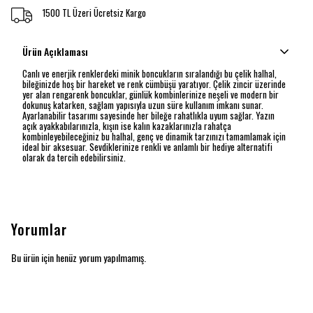
1500 TL Üzeri Ücretsiz Kargo
Ürün Açıklaması
Canlı ve enerjik renklerdeki minik boncukların sıralandığı bu çelik halhal,
bileğinizde hoş bir hareket ve renk cümbüşü yaratıyor. Çelik zincir üzerinde
yer alan rengarenk boncuklar, günlük kombinlerinize neşeli ve modern bir
dokunuş katarken, sağlam yapısıyla uzun süre kullanım imkanı sunar.
Ayarlanabilir tasarımı sayesinde her bileğe rahatlıkla uyum sağlar. Yazın
açık ayakkabılarınızla, kışın ise kalın kazaklarınızla rahatça
kombinleyebileceğiniz bu halhal, genç ve dinamik tarzınızı tamamlamak için
ideal bir aksesuar. Sevdiklerinize renkli ve anlamlı bir hediye alternatifi
olarak da tercih edebilirsiniz.
Yorumlar
Bu ürün için henüz yorum yapılmamış.