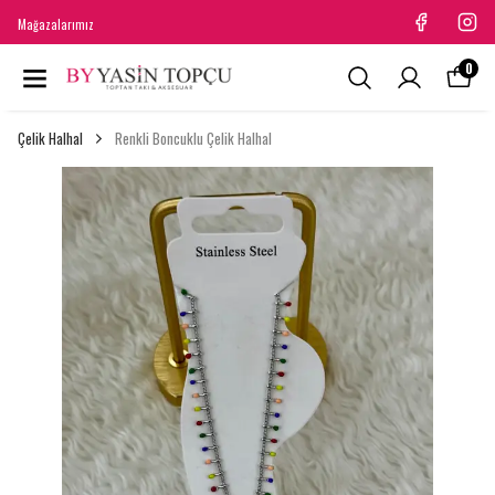
Mağazalarımız
0
Çelik Halhal
Renkli Boncuklu Çelik Halhal