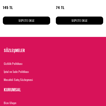
145 TL
74 TL
SEPETE EKLE
SEPETE EKLE
SÖZLEŞMELER
Gizlilik Politikası
İptal ve İade Politikası
Mesafeli Satış Sözleşmesi
KURUMSAL
Bize Ulaşın