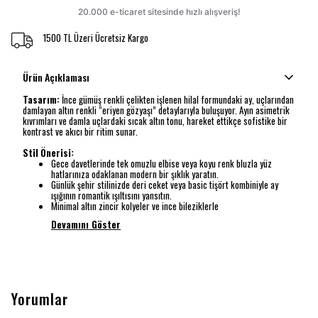
1500 TL Üzeri Ücretsiz Kargo
Ürün Açıklaması
Tasarım:
İnce gümüş renkli çelikten işlenen hilal formundaki ay, uçlarından
damlayan altın renkli “eriyen gözyaşı” detaylarıyla buluşuyor. Ayın asimetrik
kıvrımları ve damla uçlardaki sıcak altın tonu, hareket ettikçe sofistike bir
kontrast ve akıcı bir ritim sunar.
Stil Önerisi:
Gece davetlerinde tek omuzlu elbise veya koyu renk bluzla yüz
hatlarınıza odaklanan modern bir şıklık yaratın.
Günlük şehir stilinizde deri ceket veya basic tişört kombiniyle ay
ışığının romantik ışıltısını yansıtın.
Minimal altın zincir kolyeler ve ince bileziklerle
Devamını Göster
Yorumlar