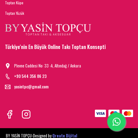
Toptan Küpe
Toptan Yüzük
Türkiye'nin En Büyük Online Takı Toptan Konsepti
Plevne Caddesi No: 33 -A, Altındağ / Ankara
+90 544 356 86 23
yasintpc@gmail.com
BY YASİN TOPÇU-
Designed by
Qreate Dijital