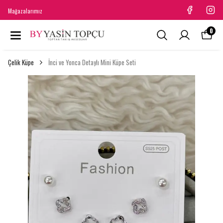
Mağazalarımız
0
Çelik Küpe
İnci ve Yonca Detaylı Mini Küpe Seti