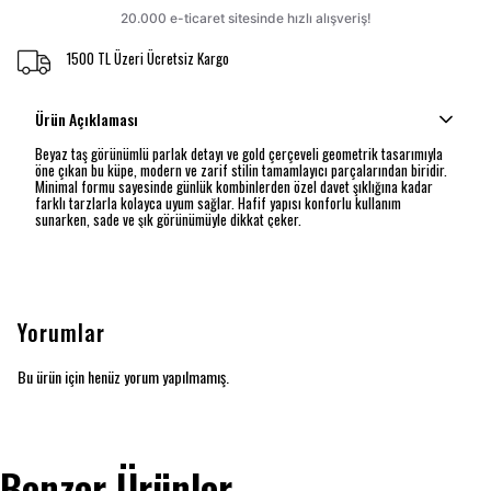
1500 TL Üzeri Ücretsiz Kargo
Ürün Açıklaması
Beyaz taş görünümlü parlak detayı ve gold çerçeveli geometrik tasarımıyla
öne çıkan bu küpe, modern ve zarif stilin tamamlayıcı parçalarından biridir.
Minimal formu sayesinde günlük kombinlerden özel davet şıklığına kadar
farklı tarzlarla kolayca uyum sağlar. Hafif yapısı konforlu kullanım
sunarken, sade ve şık görünümüyle dikkat çeker.
Yorumlar
Bu ürün için henüz yorum yapılmamış.
Benzer Ürünler