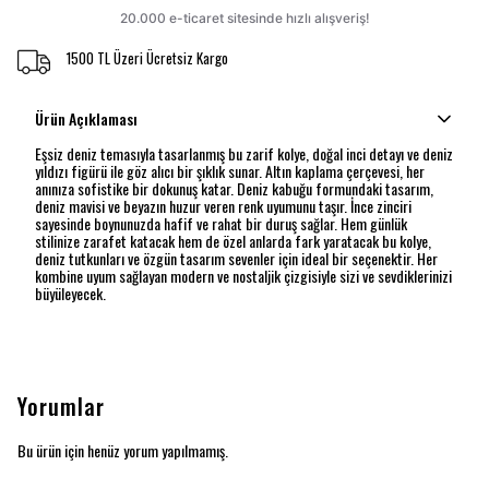
1500 TL Üzeri Ücretsiz Kargo
Ürün Açıklaması
Eşsiz deniz temasıyla tasarlanmış bu zarif kolye, doğal inci detayı ve deniz
yıldızı figürü ile göz alıcı bir şıklık sunar. Altın kaplama çerçevesi, her
anınıza sofistike bir dokunuş katar. Deniz kabuğu formundaki tasarım,
deniz mavisi ve beyazın huzur veren renk uyumunu taşır. İnce zinciri
sayesinde boynunuzda hafif ve rahat bir duruş sağlar. Hem günlük
stilinize zarafet katacak hem de özel anlarda fark yaratacak bu kolye,
deniz tutkunları ve özgün tasarım sevenler için ideal bir seçenektir. Her
kombine uyum sağlayan modern ve nostaljik çizgisiyle sizi ve sevdiklerinizi
büyüleyecek.
Yorumlar
Bu ürün için henüz yorum yapılmamış.