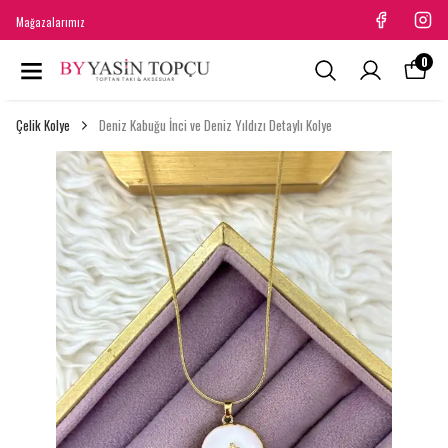
Mağazalarımız
0
Çelik Kolye
Deniz Kabuğu İnci ve Deniz Yıldızı Detaylı Kolye