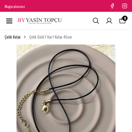
Mağazalarımız
0
Çelik Kolye
Çelik Gold F Harf Kolye 45cm