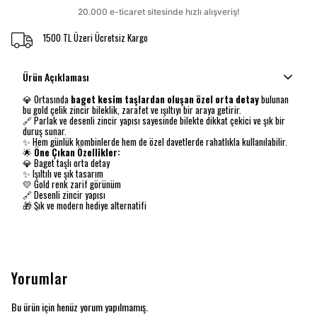
1500 TL Üzeri Ücretsiz Kargo
Ürün Açıklaması
💎 Ortasında
baget kesim taşlardan oluşan özel orta detay
bulunan
bu gold çelik zincir bileklik, zarafet ve ışıltıyı bir araya getirir.
🔗 Parlak ve desenli zincir yapısı sayesinde bilekte dikkat çekici ve şık bir
duruş sunar.
✨ Hem günlük kombinlerde hem de özel davetlerde rahatlıkla kullanılabilir.
🌟
Öne Çıkan Özellikler:
💎 Baget taşlı orta detay
✨ Işıltılı ve şık tasarım
💛 Gold renk zarif görünüm
🔗 Desenli zincir yapısı
🎁 Şık ve modern hediye alternatifi
Yorumlar
Bu ürün için henüz yorum yapılmamış.