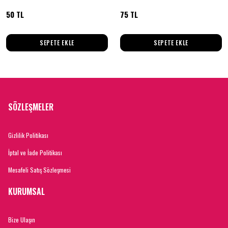
50 TL
75 TL
SEPETE EKLE
SEPETE EKLE
SÖZLEŞMELER
Gizlilik Politikası
İptal ve İade Politikası
Mesafeli Satış Sözleşmesi
KURUMSAL
Bize Ulaşın