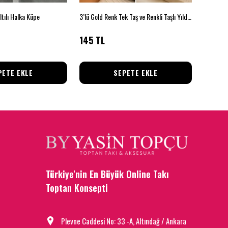
ltılı Halka Küpe
3’lü Gold Renk Tek Taş ve Renkli Taşlı Yıldız Küpe Seti
Boncuklu
145 TL
85 TL
PETE EKLE
SEPETE EKLE
Türkiye'nin En Büyük Online Takı
Toptan Konsepti
Plevne Caddesi No: 33 -A, Altındağ / Ankara