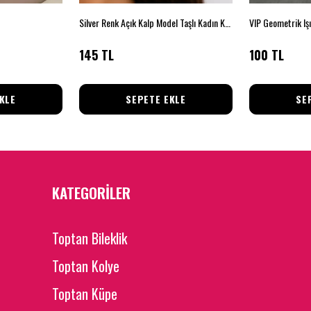
Silver Renk Açık Kalp Model Taşlı Kadın Küpe
VIP Geometrik Işı
145 TL
100 TL
KLE
SEPETE EKLE
SE
KATEGORİLER
Toptan Bileklik
Toptan Kolye
Toptan Küpe