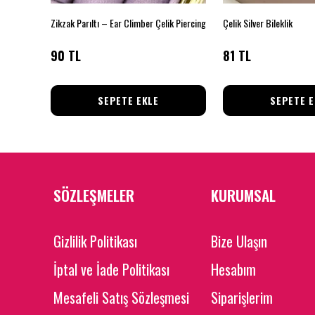
Sonsuzluk ve Kalp Figürlü Gold Charm Bileklik
Zikzak Parıltı – Ear Climber Çelik Piercing
Çelik Silver Bileklik
90 TL
81 TL
SEPETE EKLE
SEPETE E
SÖZLEŞMELER
KURUMSAL
Gizlilik Politikası
Bize Ulaşın
İptal ve İade Politikası
Hesabım
Mesafeli Satış Sözleşmesi
Siparişlerim