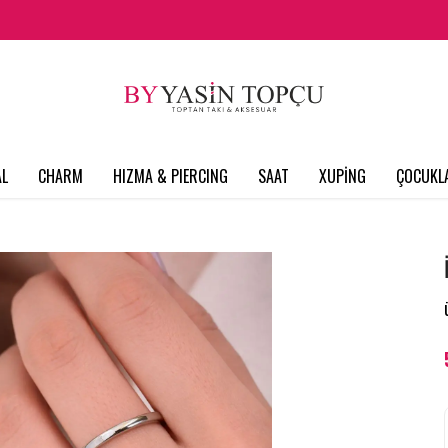
L
CHARM
HIZMA & PIERCING
SAAT
XUPİNG
ÇOCUKL