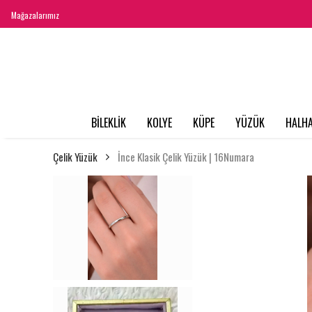
Mağazalarımız
BİLEKLİK
KOLYE
KÜPE
YÜZÜK
HALHA
Çelik Yüzük
İnce Klasik Çelik Yüzük | 16Numara