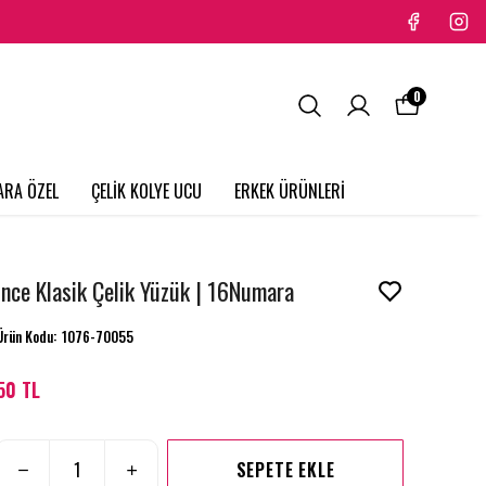
0
ARA ÖZEL
ÇELİK KOLYE UCU
ERKEK ÜRÜNLERİ
İnce Klasik Çelik Yüzük | 16Numara
Ürün Kodu
:
1076-70055
50 TL
SEPETE EKLE