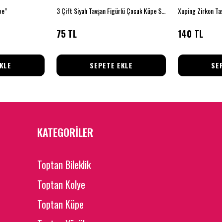
pe”
3 Çift Siyah Tavşan Figürlü Çocuk Küpe Seti
Xuping Zirkon Ta
75 TL
140 TL
KLE
SEPETE EKLE
SE
KATEGORİLER
Toptan Bileklik
Toptan Kolye
Toptan Küpe