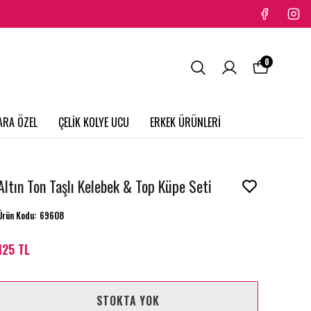
0
ARA ÖZEL
ÇELİK KOLYE UCU
ERKEK ÜRÜNLERİ
Altın Ton Taşlı Kelebek & Top Küpe Seti
Ürün Kodu
:
69608
125 TL
STOKTA YOK