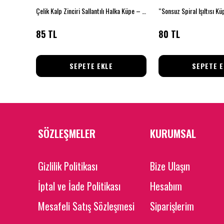
Çelik Kalp Zinciri Sallantılı Halka Küpe – Altın & Gümüş Ahenk
“Sonsuz Spiral Işıltısı Kü
85 TL
80 TL
SEPETE EKLE
SEPETE E
SÖZLEŞMELER
KURUMSAL
Gizlilik Politikası
Bize Ulaşın
İptal ve İade Politikası
Hesabım
Mesafeli Satış Sözleşmesi
Siparişlerim