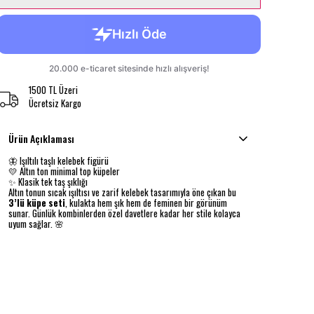
1500 TL Üzeri
Ücretsiz Kargo
Ürün Açıklaması
🦋 Işıltılı taşlı kelebek figürü
💛 Altın ton minimal top küpeler
✨ Klasik tek taş şıklığı
Altın tonun sıcak ışıltısı ve zarif kelebek tasarımıyla öne çıkan bu
3’lü küpe seti
, kulakta hem şık hem de feminen bir görünüm
sunar. Günlük kombinlerden özel davetlere kadar her stile kolayca
uyum sağlar. 🌸