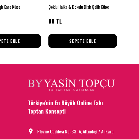
şlı Kare Küpe
Çoklu Halka & Dokulu Disk Çelik Küpe
Yıldız Sa
98 TL
78 TL
PETE EKLE
SEPETE EKLE
Türkiye'nin En Büyük Online Takı
Toptan Konsepti
Plevne Caddesi No: 33 -A, Altındağ / Ankara