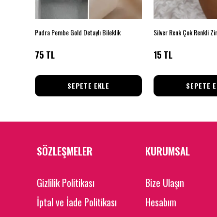
Pudra Pembe Gold Detaylı Bileklik
75 TL
15 TL
SEPETE EKLE
SEPETE E
SÖZLEŞMELER
KURUMSAL
Gizlilik Politikası
Bize Ulaşın
İptal ve İade Politikası
Hesabım