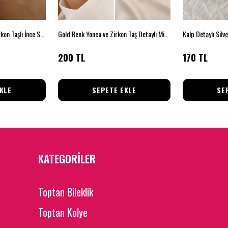
Silver Renk Çok Renkli Zirkon Taşlı İnce Su Yolu Bileklik
Gold Renk Yonca ve Zirkon Taş Detaylı Minimal Bileklik
Kalp Detaylı Silve
200 TL
170 TL
KLE
SEPETE EKLE
SE
KATEGORİLER
Toptan Bileklik
Toptan Kolye