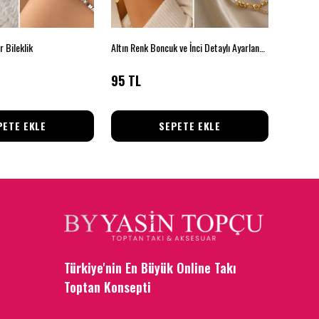
r Bileklik
Altın Renk Boncuk ve İnci Detaylı Ayarlanabilir Bileklik
Mavi Kalp
95 TL
100 T
PETE EKLE
SEPETE EKLE
Türkiye'nin En Büyük Online Takı
Toptan Konsepti