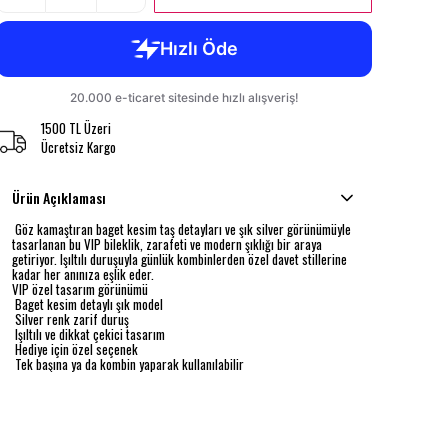
1500 TL Üzeri
Ücretsiz Kargo
Ürün Açıklaması
Göz kamaştıran baget kesim taş detayları ve şık silver görünümüyle
tasarlanan bu VIP bileklik, zarafeti ve modern şıklığı bir araya
getiriyor. Işıltılı duruşuyla günlük kombinlerden özel davet stillerine
kadar her anınıza eşlik eder.
VIP özel tasarım görünümü
Baget kesim detaylı şık model
Silver renk zarif duruş
Işıltılı ve dikkat çekici tasarım
Hediye için özel seçenek
Tek başına ya da kombin yaparak kullanılabilir