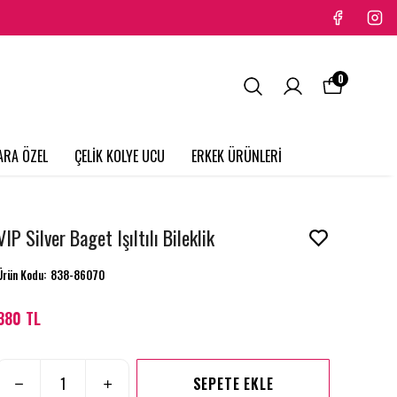
0
ARA ÖZEL
ÇELİK KOLYE UCU
ERKEK ÜRÜNLERİ
VIP Silver Baget Işıltılı Bileklik
Ürün Kodu
:
838-86070
380 TL
SEPETE EKLE