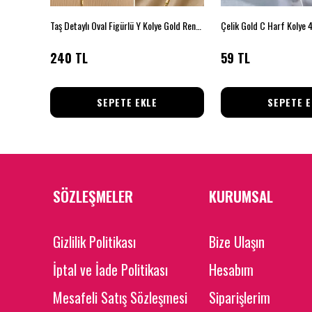
Taş Detaylı Oval Figürlü Y Kolye Gold Renk Kadın Kolye
Çelik Gold C Harf Kolye
240 TL
59 TL
SEPETE EKLE
SEPETE E
SÖZLEŞMELER
KURUMSAL
Gizlilik Politikası
Bize Ulaşın
İptal ve İade Politikası
Hesabım
Mesafeli Satış Sözleşmesi
Siparişlerim