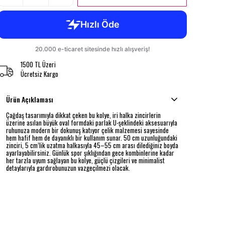
1500 TL Üzeri
Ücretsiz Kargo
Ürün Açıklaması
Çağdaş tasarımıyla dikkat çeken bu kolye, iri halka zincirlerin
üzerine asılan büyük oval formdaki parlak U-şeklindeki aksesuarıyla
ruhunuza modern bir dokunuş katıyor çelik malzemesi sayesinde
hem hafif hem de dayanıklı bir kullanım sunar. 50 cm uzunluğundaki
zinciri, 5 cm’lik uzatma halkasıyla 45–55 cm arası dilediğiniz boyda
ayarlayabilirsiniz. Günlük spor şıklığından gece kombinlerine kadar
her tarzla uyum sağlayan bu kolye, güçlü çizgileri ve minimalist
detaylarıyla gardırobunuzun vazgeçilmezi olacak.