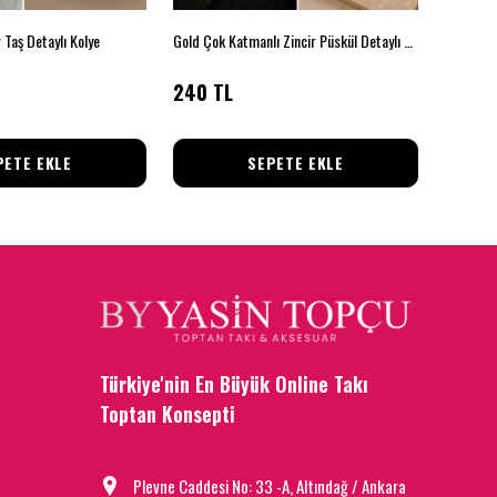
r Taş Detaylı Kolye
Gold Çok Katmanlı Zincir Püskül Detaylı Kolye
Çift Katl
240 TL
145 T
PETE EKLE
SEPETE EKLE
Türkiye'nin En Büyük Online Takı
Toptan Konsepti
Plevne Caddesi No: 33 -A, Altındağ / Ankara