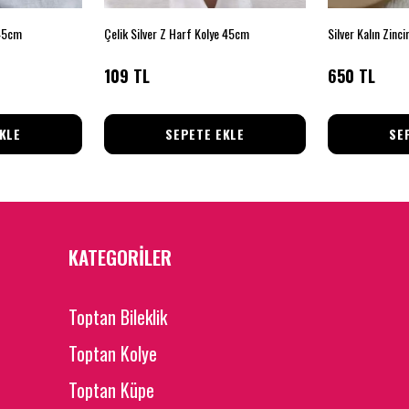
 45cm
Çelik Silver Z Harf Kolye 45cm
Silver Kalın Zinci
109 TL
650 TL
KLE
SEPETE EKLE
SE
KATEGORİLER
Toptan Bileklik
Toptan Kolye
Toptan Küpe