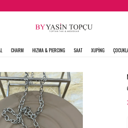
L
CHARM
HIZMA & PIERCING
SAAT
XUPİNG
ÇOCUKL