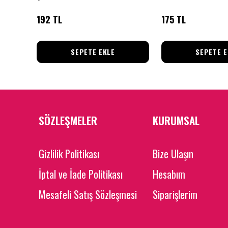
192 TL
175 TL
SEPETE EKLE
SEPETE E
SÖZLEŞMELER
KURUMSAL
Gizlilik Politikası
Bize Ulaşın
İptal ve İade Politikası
Hesabım
Mesafeli Satış Sözleşmesi
Siparişlerim