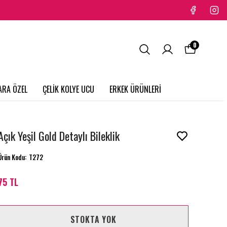
0
ARA ÖZEL
ÇELİK KOLYE UCU
ERKEK ÜRÜNLERİ
Açık Yeşil Gold Detaylı Bileklik
Ürün Kodu
:
T272
75 TL
STOKTA YOK