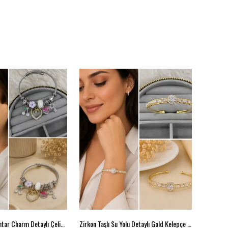
Lila Çiçek ve Anahtar Charm Detaylı Çelik Kelepçe Bileklik
Zirkon Taşlı Su Yolu Detaylı Gold Kelepçe Bileklik