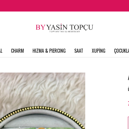
L
CHARM
HIZMA & PIERCING
SAAT
XUPİNG
ÇOCUKL