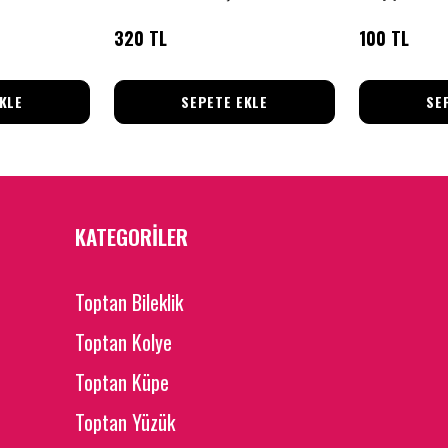
320 TL
100 TL
KLE
SEPETE EKLE
SE
KATEGORİLER
Toptan Bileklik
Toptan Kolye
Toptan Küpe
Toptan Yüzük