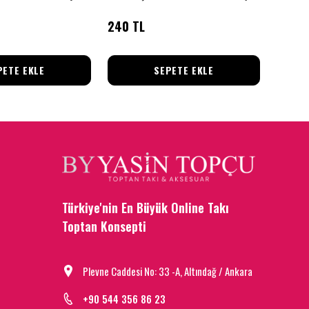
240 TL
135 T
PETE EKLE
SEPETE EKLE
Türkiye'nin En Büyük Online Takı
Toptan Konsepti
Plevne Caddesi No: 33 -A, Altındağ / Ankara
+90 544 356 86 23