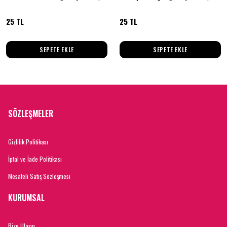
25 TL
25 TL
SEPETE EKLE
SEPETE EKLE
SÖZLEŞMELER
Gizlilik Politikası
İptal ve İade Politikası
Mesafeli Satış Sözleşmesi
KURUMSAL
Bize Ulaşın