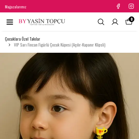
Mağazalarımız
0
Çocuklara Özel Takılar
VIP Sarı Fincan Figürlü Çocuk Küpesi (Açılır-Kapanır Klipsli)