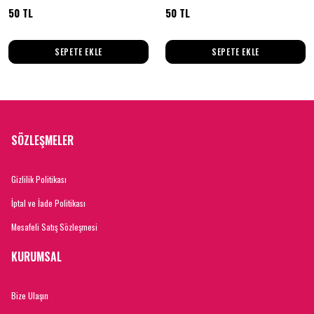
50 TL
50 TL
SEPETE EKLE
SEPETE EKLE
SÖZLEŞMELER
Gizlilik Politikası
İptal ve İade Politikası
Mesafeli Satış Sözleşmesi
KURUMSAL
Bize Ulaşın