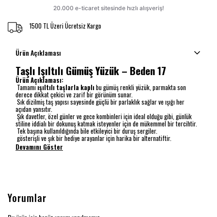
1500 TL Üzeri Ücretsiz Kargo
Ürün Açıklaması
Taşlı Işıltılı Gümüş Yüzük – Beden 17
Ürün Açıklaması:
Tamamı
ışıltılı taşlarla kaplı
bu gümüş renkli yüzük, parmakta son
derece dikkat çekici ve zarif bir görünüm sunar.
Sık dizilmiş taş yapısı sayesinde güçlü bir parlaklık sağlar ve ışığı her
açıdan yansıtır.
Şık davetler, özel günler ve gece kombinleri için ideal olduğu gibi, günlük
stiline iddialı bir dokunuş katmak isteyenler için de mükemmel bir tercihtir.
Tek başına kullanıldığında bile etkileyici bir duruş sergiler.
gösterişli ve şık bir hediye arayanlar için harika bir alternatiftir.
Devamını Göster
Yorumlar