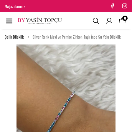
Mağazalarımız
0
Çelik Bileklik
Silver Renk Mavi ve Pembe Zirkon Taşlı İnce Su Yolu Bileklik