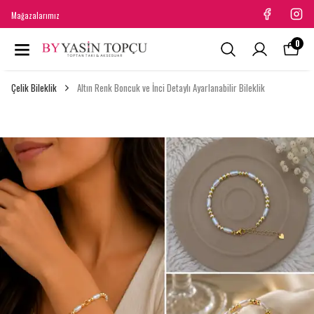
Mağazalarımız
0
Çelik Bileklik
Altın Renk Boncuk ve İnci Detaylı Ayarlanabilir Bileklik