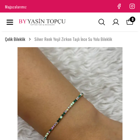
Mağazalarımız
0
Çelik Bileklik
Silver Renk Yeşil Zirkon Taşlı İnce Su Yolu Bileklik