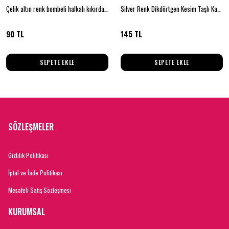
Çelik altın renk bombeli halkalı kıkırdak küpe
Silver Renk Dikdörtgen Kesim Taşlı Kare Model Kadın Küpe
90 TL
145 TL
SEPETE EKLE
SEPETE EKLE
SÖZLEŞMELER
Gizlilik Politikası
İptal ve İade Politikası
Mesafeli Satış Sözleşmesi
KURUMSAL