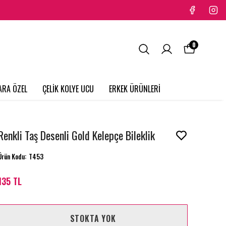
0
ARA ÖZEL
ÇELİK KOLYE UCU
ERKEK ÜRÜNLERİ
Renkli Taş Desenli Gold Kelepçe Bileklik
Ürün Kodu
:
T453
135 TL
STOKTA YOK