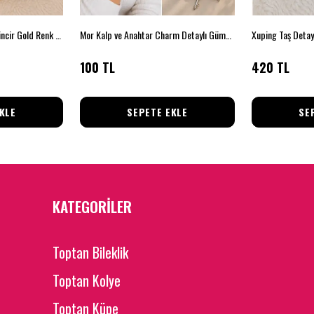
Xuping Taş Detaylı İnce Zincir Gold Renk Bileklik
Mor Kalp ve Anahtar Charm Detaylı Gümüş Renk Kadın Charm Bileklik
100 TL
420 TL
KLE
SEPETE EKLE
SE
KATEGORİLER
Toptan Bileklik
Toptan Kolye
Toptan Küpe