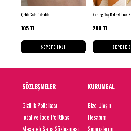
Çelik Gold Bileklik
105 TL
280 TL
SEPETE EKLE
SEPETE E
SÖZLEŞMELER
KURUMSAL
Gizlilik Politikası
Bize Ulaşın
İptal ve İade Politikası
Hesabım
Mesafeli Satış Sözleşmesi
Siparişlerim