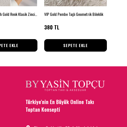
Xuping Taş Detaylı Gold Renk Klasik Zincir Bileklik
VIP Gold Pembe Taşlı Geometrik Bileklik
VIP Nazar 
380 TL
400 T
PETE EKLE
SEPETE EKLE
Türkiye'nin En Büyük Online Takı
Toptan Konsepti