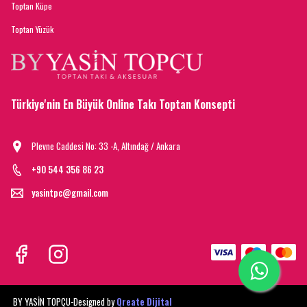
Toptan Küpe
Toptan Yüzük
Türkiye'nin En Büyük Online Takı Toptan Konsepti
Plevne Caddesi No: 33 -A, Altındağ / Ankara
+90 544 356 86 23
yasintpc@gmail.com
BY YASİN TOPÇU-
Designed by
Qreate Dijital