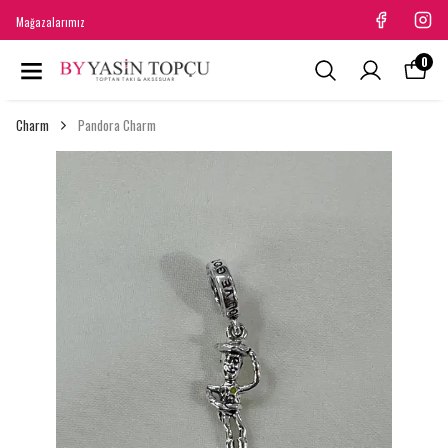
Mağazalarımız
0
Charm
Pandora Charm