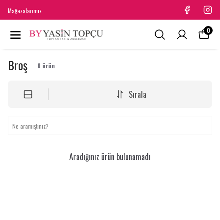
Mağazalarımız
0
Broş
0
ürün
Sırala
Aradığınız ürün bulunamadı