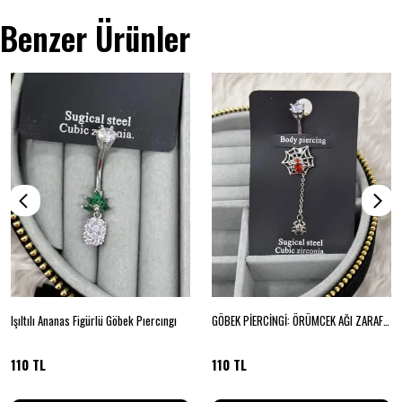
Benzer Ürünler
Işıltılı Ananas Figürlü Göbek Pıercıngı
GÖBEK PİERCİNGİ: ÖRÜMCEK AĞI ZARAFETİ
110 TL
110 TL