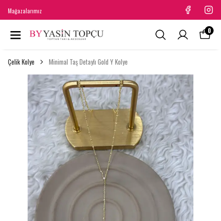
Mağazalarımız
0
Çelik Kolye
Minimal Taş Detaylı Gold Y Kolye