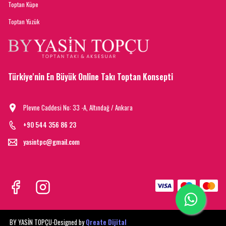
Toptan Küpe
Toptan Yüzük
Türkiye'nin En Büyük Online Takı Toptan Konsepti
Plevne Caddesi No: 33 -A, Altındağ / Ankara
+90 544 356 86 23
yasintpc@gmail.com
BY YASİN TOPÇU-
Designed by
Qreate Dijital