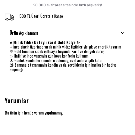
1500 TL Üzeri Ücretsiz Kargo
Ürün Açıklaması
⭐ Minik Yıldız Detaylı Zarif Gold Kolye ✨
⭐ İnce zincir üzerinde sıralı minik yıldız figürleriyle şık ve enerjik tasarım
💛 Gold tonunun sıcak ışıltısıyla boyunda zarif ve dengeli duruş
✨ Hafif ve ince yapısıyla gün boyu konforlu kullanım
🌟 Günlük kombinlere modern dokunuş, özel anlara ışıltı katar
🎁 Zamansız tasarımıyla kendin ya da sevdiklerin için harika bir hediye
seçeneği
Yorumlar
Bu ürün için henüz yorum yapılmamış.