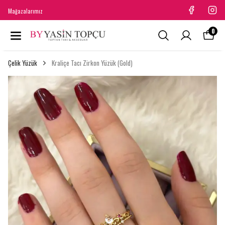
Mağazalarımız
0
Çelik Yüzük
Kraliçe Tacı Zirkon Yüzük (Gold)