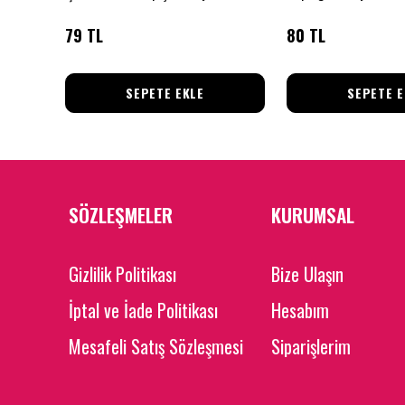
79 TL
80 TL
SEPETE EKLE
SEPETE E
SÖZLEŞMELER
KURUMSAL
Gizlilik Politikası
Bize Ulaşın
İptal ve İade Politikası
Hesabım
Mesafeli Satış Sözleşmesi
Siparişlerim