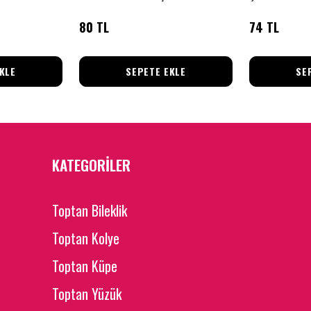
80 TL
74 TL
KLE
SEPETE EKLE
SE
KATEGORİLER
Toptan Bileklik
Toptan Kolye
Toptan Küpe
Toptan Yüzük