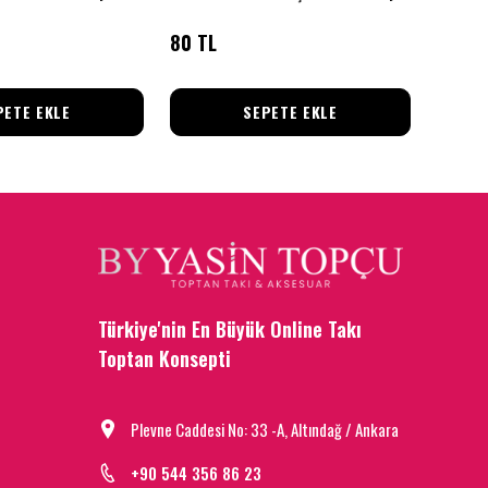
80 TL
109 T
PETE EKLE
SEPETE EKLE
Türkiye'nin En Büyük Online Takı
Toptan Konsepti
Plevne Caddesi No: 33 -A, Altındağ / Ankara
+90 544 356 86 23