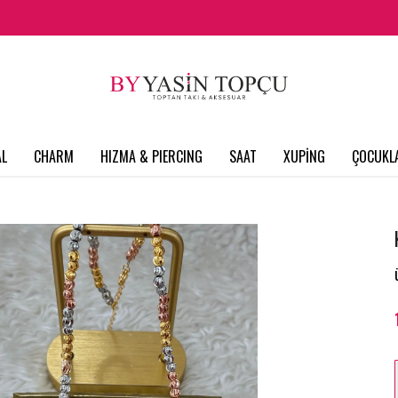
L
CHARM
HIZMA & PIERCING
SAAT
XUPİNG
ÇOCUKL