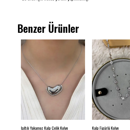
Benzer Ürünler
e
Işıltılı Yakamoz Kalp Çelik Kolye
Kalp Figürlü Kolye