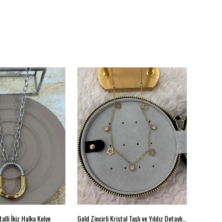
alli İkiz Halka Kolye
Gold Zincirli Kristal Taşlı ve Yıldız Detaylı Kolye
Çelik Si