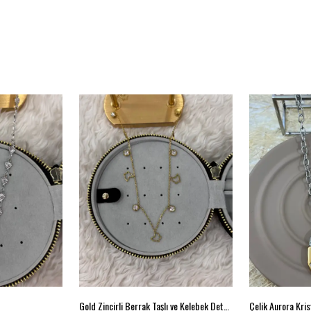
Gold Zincirli Berrak Taşlı ve Kelebek Detaylı Kolye
Çelik Aurora Krist