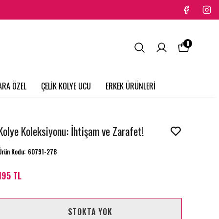
0
ARA ÖZEL
ÇELİK KOLYE UCU
ERKEK ÜRÜNLERİ
Kolye Koleksiyonu: İhtişam ve Zarafet!
Ürün Kodu
:
60791-278
195 TL
STOKTA YOK