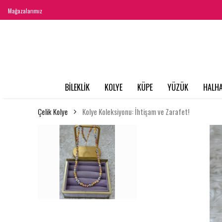
Mağazalarımız
BİLEKLİK
KOLYE
KÜPE
YÜZÜK
HALHA
Çelik Kolye
Kolye Koleksiyonu: İhtişam ve Zarafet!