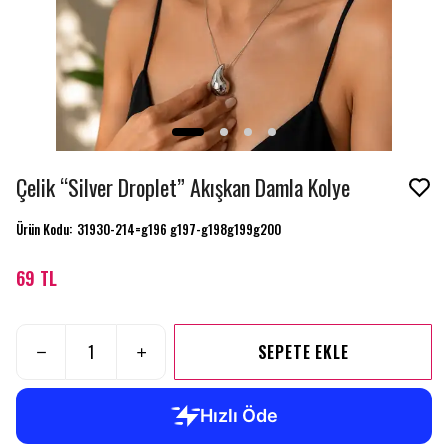
Çelik “Silver Droplet” Akışkan Damla Kolye
Ürün Kodu
:
31930-214=g196 g197-g198g199g200
69 TL
SEPETE EKLE