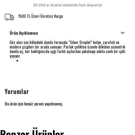
1500 TL Üzeri Ücretsiz Kargo
Ürün Açıklaması
Göz alıcı sıvı hâlindeki damla formuyla “Silver Droplet” kolye, zarafeti ve
modern çizgileri bir arada sunuyor. Parlak çelikten özenle dökülen asimetrik
damla uç, her baktığınızda ışığı farklı açılardan yakalayıp adeta canlı bir ışıltı
yayıyor.
Yorumlar
Bu ürün için henüz yorum yapılmamış.
Benzer Ürünler