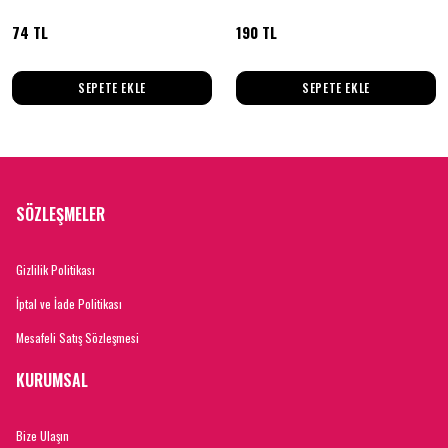
74 TL
190 TL
SEPETE EKLE
SEPETE EKLE
SÖZLEŞMELER
Gizlilik Politikası
İptal ve İade Politikası
Mesafeli Satış Sözleşmesi
KURUMSAL
Bize Ulaşın