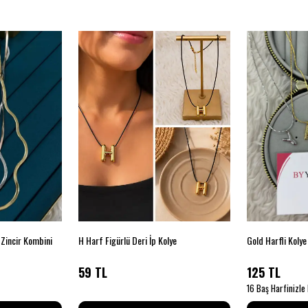
 Zincir Kombini
H Harf Figürlü Deri İp Kolye
Gold Harfli Kolye
59 TL
125 TL
16 Baş Harfinizle