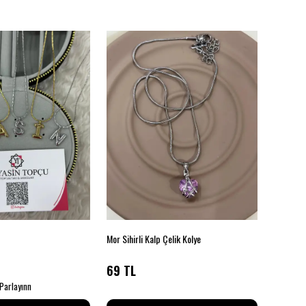
Mor Sihirli Kalp Çelik Kolye
69 TL
85 TL
 Parlayınn