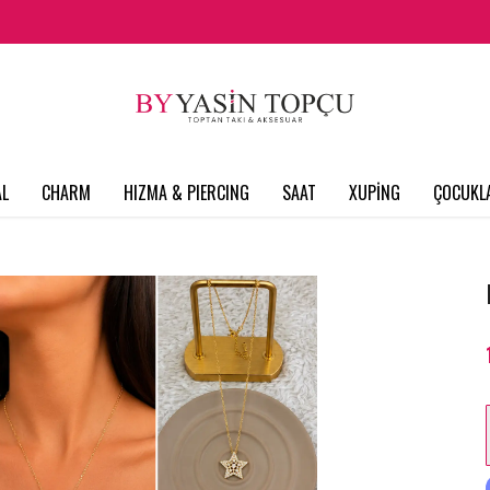
L
CHARM
HIZMA & PIERCING
SAAT
XUPİNG
ÇOCUKL