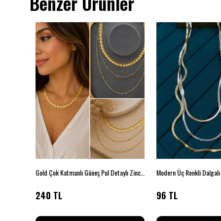
Benzer Ürünler
em!
Gold Çok Katmanlı Güneş Pul Detaylı Zincir Kolye
Modern Üç Renkli Dalgalı
240 TL
96 TL