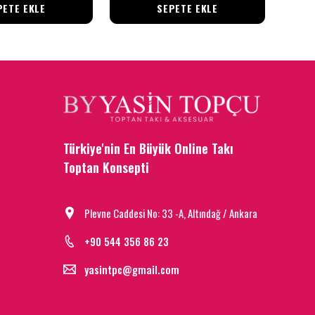
PETE EKLE
SEPETE EKLE
Türkiye'nin En Büyük Online Takı
Toptan Konsepti
Plevne Caddesi No: 33 -A, Altındağ / Ankara
+90 544 356 86 23
yasintpc@gmail.com