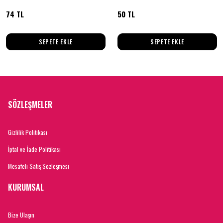
74 TL
50 TL
SEPETE EKLE
SEPETE EKLE
SÖZLEŞMELER
Gizlilik Politikası
İptal ve İade Politikası
Mesafeli Satış Sözleşmesi
KURUMSAL
Bize Ulaşın