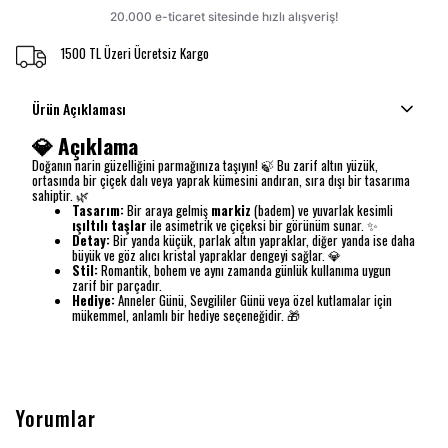
1500 TL Üzeri Ücretsiz Kargo
Ürün Açıklaması
💎 Açıklama
Doğanın narin güzelliğini parmağınıza taşıyın! 🍃 Bu zarif altın yüzük,
ortasında bir çiçek dalı veya yaprak kümesini andıran, sıra dışı bir tasarıma
sahiptir. 🌿
Tasarım:
Bir araya gelmiş
markiz
(badem) ve yuvarlak kesimli
ışıltılı taşlar
ile asimetrik ve çiçeksi bir görünüm sunar. ✨
Detay:
Bir yanda küçük, parlak altın yapraklar, diğer yanda ise daha
büyük ve göz alıcı kristal yapraklar dengeyi sağlar. 💎
Stil:
Romantik, bohem ve aynı zamanda günlük kullanıma uygun
zarif bir parçadır.
Hediye:
Anneler Günü, Sevgililer Günü veya özel kutlamalar için
mükemmel, anlamlı bir hediye seçeneğidir. 🎁
Yorumlar