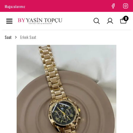
Mağazalarımız
0
Saat
Erkek Saat