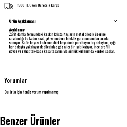
1500 TL Üzeri Ücretsiz Kargo
Ürün Açıklaması
Açıklama:
Zarif damla formundaki keskin kristal taşların metal bilezik üzerine
sıralandığı bu kadın saat, şık ve modern bileklik görünümünü bir arada
sunuyor. Safir beyazı kadranın dört köşesinde parıldayan taş detayları, ışığı
her bakışta yakalayarak bileğinize göz alıcı bir ışıltı katıyor. İnce profilli
gövde ve rahat tak-kapa kasa tasarımıyla günlük kullanımda konfor sağlar.
Yorumlar
Bu ürün için henüz yorum yapılmamış.
Benzer Ürünler