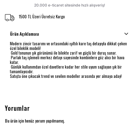
1500 TL Üzeri Ücretsiz Kargo
Ürün Açıklaması
Modern zincir tasarımı ve ortasındaki ışıltılı kare taş detayıyla dikkat çeken
özel bileklik modeli!
Gold tonunun şık görünümü ile bilekte zarif ve güçlü bir duruş sunar.
Parlak taş işlemeli merkez detayı sayesinde kombinlere göz alıcı bir hava
katar.
Günlük kullanımdan özel davetlere kadar her stile uyum sağlayan şık bir
tamamlayıcıdır.
Satışta öne çıkacak trend ve sevilen modeller arasında yer almaya aday!
Yorumlar
Bu ürün için henüz yorum yapılmamış.