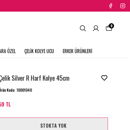
0
ARA ÖZEL
ÇELİK KOLYE UCU
ERKEK ÜRÜNLERİ
Çelik Silver R Harf Kolye 45cm
Ürün Kodu
:
10001040
59 TL
STOKTA YOK