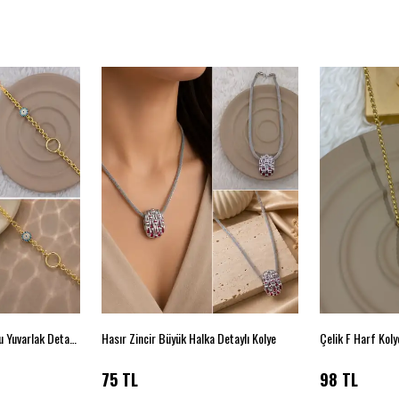
Gold Renk Nazar Boncuklu Yuvarlak Detaylı Bileklik
Hasır Zincir Büyük Halka Detaylı Kolye
Çelik F Harf Kol
75 TL
98 TL