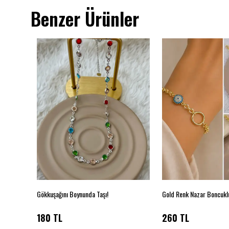
Benzer Ürünler
Gökkuşağını Boynunda Taşı!
180 TL
260 TL