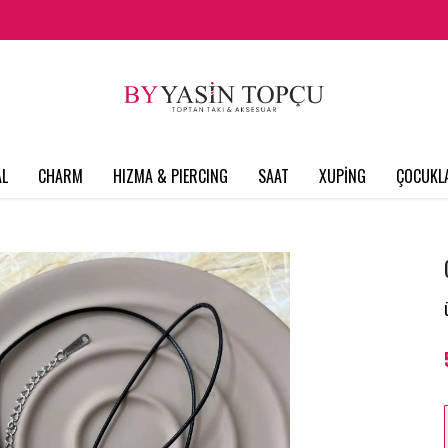
L
CHARM
HIZMA & PIERCING
SAAT
XUPİNG
ÇOCUKL