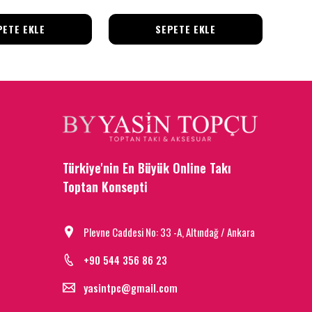
PETE EKLE
SEPETE EKLE
Türkiye'nin En Büyük Online Takı
Toptan Konsepti
Plevne Caddesi No: 33 -A, Altındağ / Ankara
+90 544 356 86 23
yasintpc@gmail.com