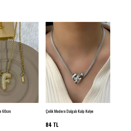
ye 60cm
Çelik Modern Dalgalı Kalp Kolye
Xuping K
84 TL
240 T