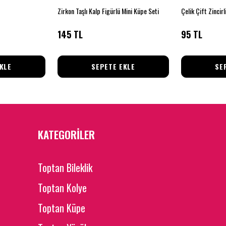
Zirkon Taşlı Kalp Figürlü Mini Küpe Seti
Çelik Çift Zincirl
145 TL
95 TL
KLE
SEPETE EKLE
SE
KATEGORİLER
Toptan Bileklik
Toptan Kolye
Toptan Küpe