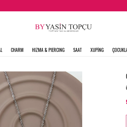
L
CHARM
HIZMA & PIERCING
SAAT
XUPİNG
ÇOCUKL