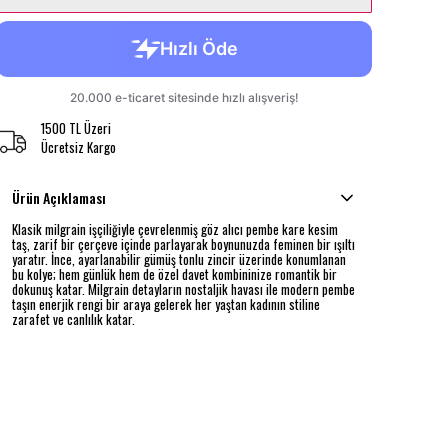
1500 TL Üzeri
Ücretsiz Kargo
Ürün Açıklaması
Klasik milgrain işçiliğiyle çevrelenmiş göz alıcı pembe kare kesim
taş, zarif bir çerçeve içinde parlayarak boynunuzda feminen bir ışıltı
yaratır. İnce, ayarlanabilir gümüş tonlu zincir üzerinde konumlanan
bu kolye; hem günlük hem de özel davet kombininize romantik bir
dokunuş katar. Milgrain detayların nostaljik havası ile modern pembe
taşın enerjik rengi bir araya gelerek her yaştan kadının stiline
zarafet ve canlılık katar.