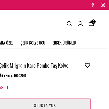
0
ARA ÖZEL
ÇELİK KOLYE UCU
ERKEK ÜRÜNLERİ
Çelik Milgrain Kare Pembe Taş Kolye
Ürün Kodu
:
10002016
59 TL
STOKTA YOK