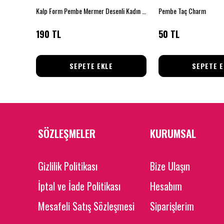
Unisex Burgulu Halat Zincir Kolye Gümüş Renk Kalın Zincir Kolye (45cm)
Kalp Form Pembe Mermer Desenli Kadın Küpe
Pembe Taç Charm
190 TL
50 TL
SEPETE EKLE
SEPETE E
SÖZLEŞMELER
KURUMSAL
Gizlilik Politikası
Bize Ulaşın
İptal ve İade Politikası
Hesabım
Mesafeli Satış Sözleşmesi
Siparişlerim