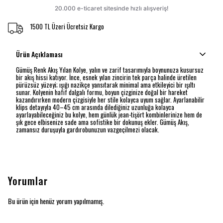
1500 TL Üzeri Ücretsiz Kargo
Ürün Açıklaması
Gümüş Renk Akış Yılan Kolye, yalın ve zarif tasarımıyla boynunuza kusursuz
bir akış hissi katıyor. İnce, esnek yılan zincirin tek parça halinde üretilen
pürüzsüz yüzeyi; ışığı nazikçe yansıtarak minimal ama etkileyici bir ışıltı
sunar. Kolyenin hafif dalgalı formu, boyun çizginize doğal bir hareket
kazandırırken modern çizgisiyle her stile kolayca uyum sağlar. Ayarlanabilir
klips detayıyla 40–45 cm arasında dilediğiniz uzunluğa kolayca
ayarlayabileceğiniz bu kolye, hem günlük jean-tişört kombinlerinize hem de
şık gece elbisenize sade ama sofistike bir dokunuş ekler. Gümüş Akış,
zamansız duruşuyla gardırobunuzun vazgeçilmezi olacak.
Yorumlar
Bu ürün için henüz yorum yapılmamış.