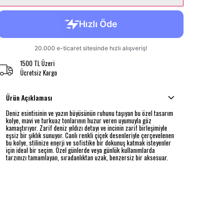
1500 TL Üzeri
Ücretsiz Kargo
Ürün Açıklaması
Deniz esintisinin ve yazın büyüsünün ruhunu taşıyan bu özel tasarım
kolye, mavi ve turkuaz tonlarının huzur veren uyumuyla göz
kamaştırıyor. Zarif deniz yıldızı detayı ve incinin zarif birleşimiyle
eşsiz bir şıklık sunuyor. Canlı renkli çiçek desenleriyle çerçevelenen
bu kolye, stilinize enerji ve sofistike bir dokunuş katmak isteyenler
için ideal bir seçim. Özel günlerde veya günlük kullanımlarda
tarzınızı tamamlayan, sıradanlıktan uzak, benzersiz bir aksesuar.