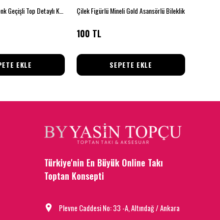
Gold & Gümüş Renk Geçişli Top Detaylı Kadın Kolye
Çilek Figürlü Mineli Gold Asansörlü Bileklik
Altın Kur
100 TL
80 TL
PETE EKLE
SEPETE EKLE
Türkiye'nin En Büyük Online Takı
Toptan Konsepti
Plevne Caddesi No: 33 -A, Altındağ / Ankara