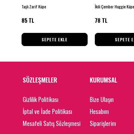
Taşlı Zarif Küpe
İkili Çember Huggie Küp
85 TL
78 TL
SEPETE EKLE
SEPETE E
SÖZLEŞMELER
KURUMSAL
Gizlilik Politikası
Bize Ulaşın
İptal ve İade Politikası
Hesabım
Mesafeli Satış Sözleşmesi
Siparişlerim