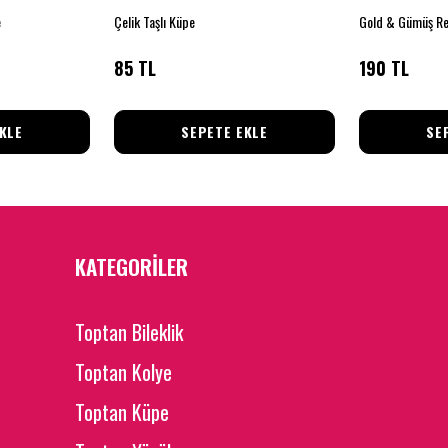
e
Çelik Taşlı Küpe
85 TL
190 TL
KLE
SEPETE EKLE
SE
KATEGORİLER
Toptan Bileklik
Toptan Kolye
Toptan Küpe