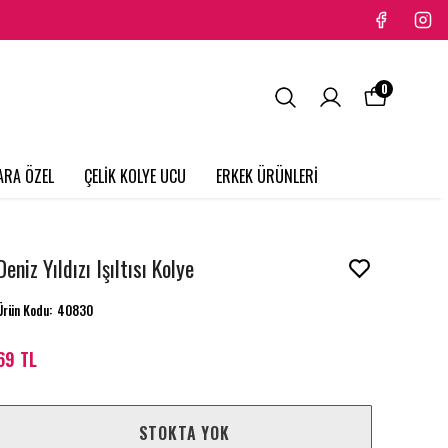
0
ARA ÖZEL
ÇELİK KOLYE UCU
ERKEK ÜRÜNLERİ
Deniz Yıldızı Işıltısı Kolye
Ürün Kodu
:
40830
69 TL
STOKTA YOK