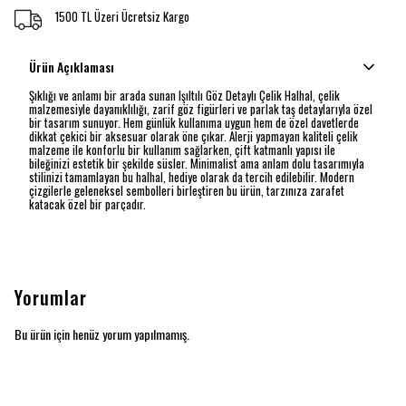
1500 TL Üzeri Ücretsiz Kargo
Ürün Açıklaması
Şıklığı ve anlamı bir arada sunan Işıltılı Göz Detaylı Çelik Halhal, çelik
malzemesiyle dayanıklılığı, zarif göz figürleri ve parlak taş detaylarıyla özel
bir tasarım sunuyor. Hem günlük kullanıma uygun hem de özel davetlerde
dikkat çekici bir aksesuar olarak öne çıkar. Alerji yapmayan kaliteli çelik
malzeme ile konforlu bir kullanım sağlarken, çift katmanlı yapısı ile
bileğinizi estetik bir şekilde süsler. Minimalist ama anlam dolu tasarımıyla
stilinizi tamamlayan bu halhal, hediye olarak da tercih edilebilir. Modern
çizgilerle geleneksel sembolleri birleştiren bu ürün, tarzınıza zarafet
katacak özel bir parçadır.
Yorumlar
Bu ürün için henüz yorum yapılmamış.