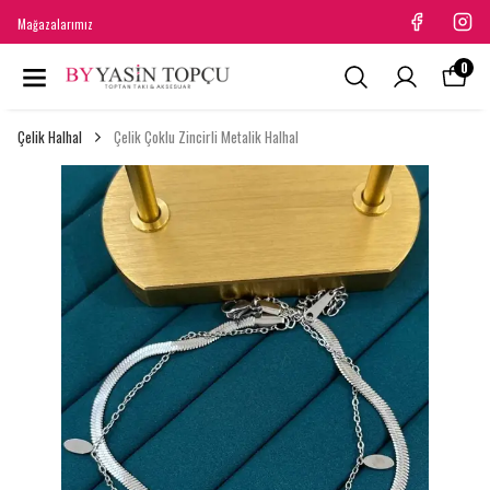
Mağazalarımız
0
Çelik Halhal
Çelik Çoklu Zincirli Metalik Halhal