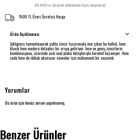
1500 TL Üzeri Ücretsiz Kargo
Ürün Açıklaması
Şıklığınızı tamamlayacak çoklu zincir tasarımıyla öne çıkan bu halhal, hem
klasik hem modern detayları bir araya getiriyor. İnce ve geniş zincirlerin
kombinasyonu, üzerinde asılı oval plaka detaylarıyla hareket kazanıyor. Hem
sade hem de iddialı aksesuar sevenler için mükemmel bir seçenek.
Yorumlar
Bu ürün için henüz yorum yapılmamış.
Benzer Ürünler