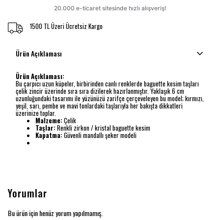
1500 TL Üzeri Ücretsiz Kargo
Ürün Açıklaması
Ürün Açıklaması:
Bu çarpıcı uzun küpeler, birbirinden canlı renklerde baguette kesim taşları
çelik zincir üzerinde sıra sıra dizilerek hazırlanmıştır. Yaklaşık 6 cm
uzunluğundaki tasarımı ile yüzünüzü zarifçe çerçeveleyen bu model; kırmızı,
yeşil, sarı, pembe ve mavi tonlardaki taşlarıyla her bakışta dikkatleri
üzerinize toplar.
Malzeme:
Çelik
Taşlar:
Renkli zirkon / kristal baguette kesim
Kapatma:
Güvenli mandallı şeker modeli
Yorumlar
Bu ürün için henüz yorum yapılmamış.