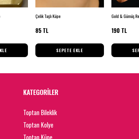
e
Çelik Taşlı Küpe
85 TL
190 TL
KLE
SEPETE EKLE
SE
KATEGORİLER
Toptan Bileklik
Toptan Kolye
Toptan Küpe