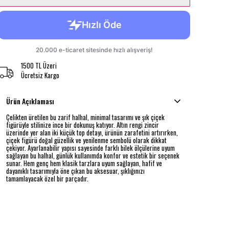
1500 TL Üzeri
Ücretsiz Kargo
Ürün Açıklaması
Çelikten üretilen bu zarif halhal, minimal tasarımı ve şık çiçek
figürüyle stilinize ince bir dokunuş katıyor. Altın rengi zincir
üzerinde yer alan iki küçük top detayı, ürünün zarafetini artırırken,
çiçek figürü doğal güzellik ve yenilenme sembolü olarak dikkat
çekiyor. Ayarlanabilir yapısı sayesinde farklı bilek ölçülerine uyum
sağlayan bu halhal, günlük kullanımda konfor ve estetik bir seçenek
sunar. Hem genç hem klasik tarzlara uyum sağlayan, hafif ve
dayanıklı tasarımıyla öne çıkan bu aksesuar, şıklığınızı
tamamlayacak özel bir parçadır.