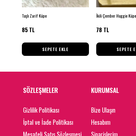
Taşlı Zarif Küpe
İkili Çember Huggie Küp
85 TL
78 TL
SEPETE EKLE
SEPETE E
SÖZLEŞMELER
KURUMSAL
Gizlilik Politikası
Bize Ulaşın
İptal ve İade Politikası
Hesabım
Mesafeli Satış Sözleşmesi
Siparişlerim