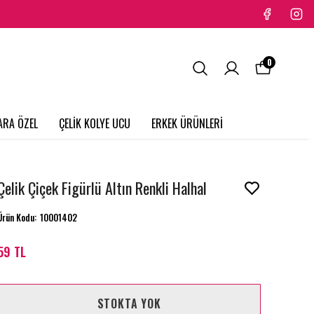
0
ARA ÖZEL
ÇELİK KOLYE UCU
ERKEK ÜRÜNLERİ
Çelik Çiçek Figürlü Altın Renkli Halhal
Ürün Kodu
:
10001402
59 TL
STOKTA YOK