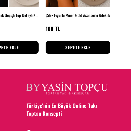
Gold & Gümüş Renk Geçişli Top Detaylı Kadın Kolye
Çilek Figürlü Mineli Gold Asansörlü Bileklik
Altın Kur
100 TL
80 TL
PETE EKLE
SEPETE EKLE
Türkiye'nin En Büyük Online Takı
Toptan Konsepti