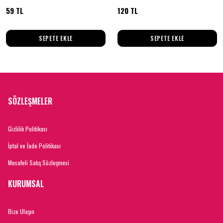
59 TL
120 TL
SEPETE EKLE
SEPETE EKLE
SÖZLEŞMELER
Gizlilik Politikası
İptal ve İade Politikası
Mesafeli Satış Sözleşmesi
KURUMSAL
Bize Ulaşın