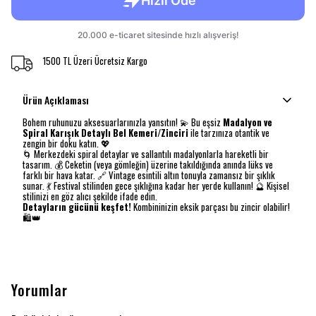
1500 TL Üzeri Ücretsiz Kargo
Ürün Açıklaması
Bohem ruhunuzu aksesuarlarınızla yansıtın! 💫 Bu eşsiz
Madalyon ve
Spiral Karışık Detaylı Bel Kemeri/Zinciri
ile tarzınıza otantik ve
zengin bir doku katın. 💖
🌀 Merkezdeki spiral detaylar ve sallantılı madalyonlarla hareketli bir
tasarım. 💰 Ceketin (veya gömleğin) üzerine takıldığında anında lüks ve
farklı bir hava katar. 🔗 Vintage esintili altın tonuyla zamansız bir şıklık
sunar. 💃 Festival stilinden gece şıklığına kadar her yerde kullanın! 🔮 Kişisel
stilinizi en göz alıcı şekilde ifade edin.
Detayların gücünü keşfet!
Kombininizin eksik parçası bu zincir olabilir!
🛍️👑
Yorumlar