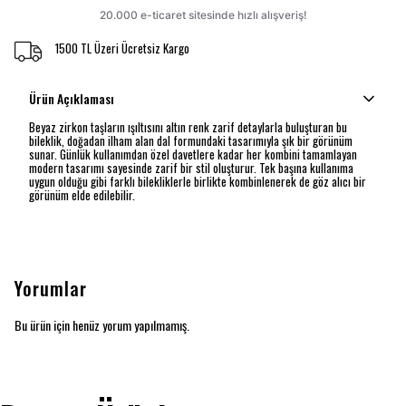
1500 TL Üzeri Ücretsiz Kargo
Ürün Açıklaması
Beyaz zirkon taşların ışıltısını altın renk zarif detaylarla buluşturan bu
bileklik, doğadan ilham alan dal formundaki tasarımıyla şık bir görünüm
sunar. Günlük kullanımdan özel davetlere kadar her kombini tamamlayan
modern tasarımı sayesinde zarif bir stil oluşturur. Tek başına kullanıma
uygun olduğu gibi farklı bilekliklerle birlikte kombinlenerek de göz alıcı bir
görünüm elde edilebilir.
Yorumlar
Bu ürün için henüz yorum yapılmamış.