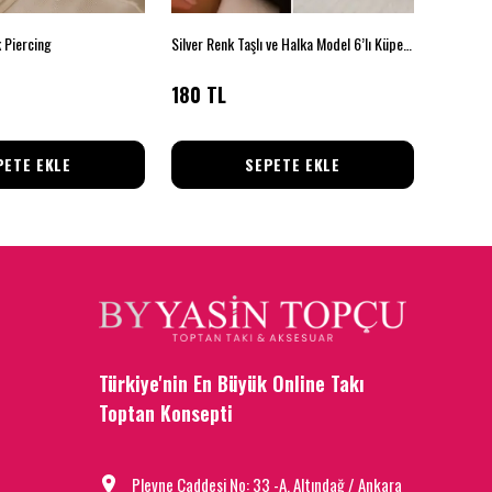
ik Piercing
Silver Renk Taşlı ve Halka Model 6’lı Küpe Seti
Çelik Sil
180 TL
105 T
PETE EKLE
SEPETE EKLE
Türkiye'nin En Büyük Online Takı
Toptan Konsepti
Plevne Caddesi No: 33 -A, Altındağ / Ankara