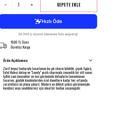
SEPETE EKLE
1500 TL Üzeri
Ücretsiz Kargo
Ürün Açıklaması
Zarif beyaz tonlarıyla tasarlanan bu şık charm bileklik, çiçek figürü,
Eyfel Kulesi detayı ve "Lovely" yazılı charmıyla romantik bir stil sunar.
Işıltılı cam boncuklar ve inci görünümlü detaylarla tamamlanan
tasarımı, günlük kombinlerden özel davetlere kadar her ortamda
zarafetinizi ön plana çıkarır. Modern ve dikkat çekici görünümüyle
kendiniz veya sevdikleriniz için ideal bir hediye seçeneğidir.