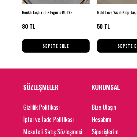
Çelik gümüş renk damla taşlı burgu kıkırdak küpe
Renkli Taşlı Yıldız Figürlü KOLYE
Gold Love Yazılı Kalp Taş
80 TL
50 TL
SEPETE EKLE
SEPETE E
SÖZLEŞMELER
KURUMSAL
Gizlilik Politikası
Bize Ulaşın
İptal ve İade Politikası
Hesabım
Mesafeli Satış Sözleşmesi
Siparişlerim