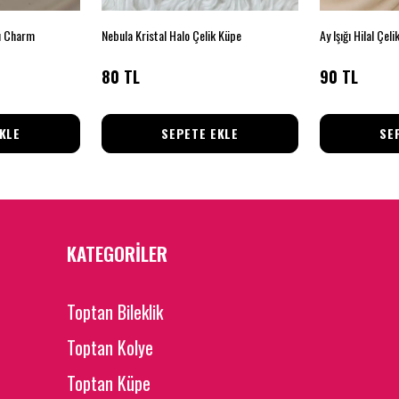
lı Charm
Nebula Kristal Halo Çelik Küpe
Ay Işığı Hilal Çel
80 TL
90 TL
KLE
SEPETE EKLE
SE
KATEGORİLER
Toptan Bileklik
Toptan Kolye
Toptan Küpe