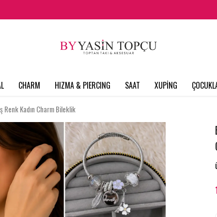
L
CHARM
HIZMA & PIERCING
SAAT
XUPİNG
ÇOCUKL
ş Renk Kadın Charm Bileklik