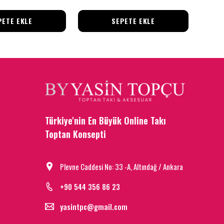
PETE EKLE
SEPETE EKLE
Türkiye'nin En Büyük Online Takı
Toptan Konsepti
Plevne Caddesi No: 33 -A, Altındağ / Ankara
+90 544 356 86 23
yasintpc@gmail.com