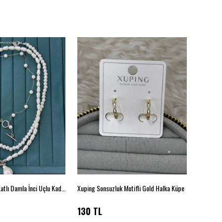
İnci Detaylı Çok Katlı Damla İnci Uçlu Kadın Kolye
Xuping Sonsuzluk Motifli Gold Halka Küpe
Çelik Mod
130 TL
96 TL