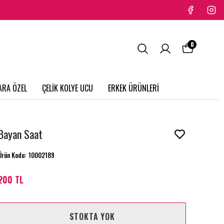
0
ARA ÖZEL
ÇELİK KOLYE UCU
ERKEK ÜRÜNLERİ
Bayan Saat
Ürün Kodu
:
10002189
200 TL
STOKTA YOK