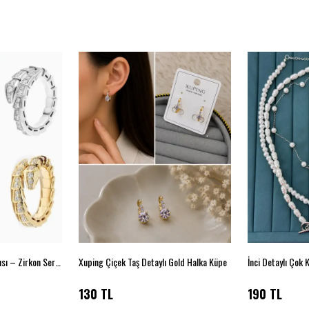
VIP Serenay Sarıkaya Işıltısı – Zirkon Serpenti Yüzük Gold
Xuping Çiçek Taş Detaylı Gold Halka Küpe
130 TL
190 TL