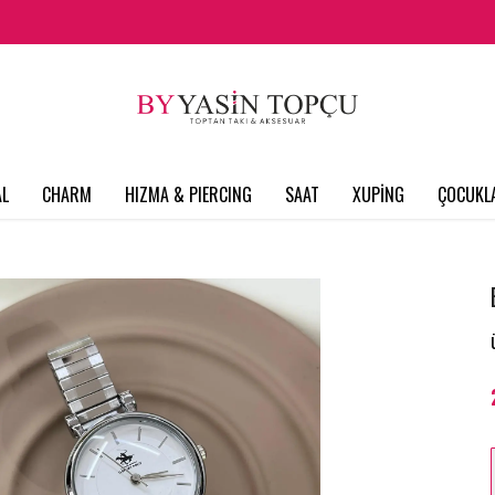
L
CHARM
HIZMA & PIERCING
SAAT
XUPİNG
ÇOCUKL